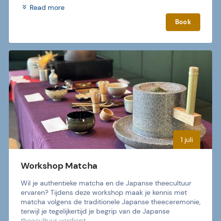
Dan is de tentoonstelling online uitverkocht. Aan de 
Read more
deur zijn nog wel kaarten te koop.
Book
Openingstijden: dinsdag t/m zondag 10:00 - 17:00
We zijn gesloten op; elke maandag, 1 januari, Koningsdag, 
Pasen, 3 oktober, 25 en 26 december. Raadpleeg altijd 
onze nieuwspagina voor de meest actuele updates.
1 juli
Workshop Matcha
Wil je authentieke matcha en de Japanse theecultuur 
ervaren? Tijdens deze workshop maak je kennis met 
matcha volgens de traditionele Japanse theeceremonie, 
terwijl je tegelijkertijd je begrip van de Japanse 
theecultuur verdiept.